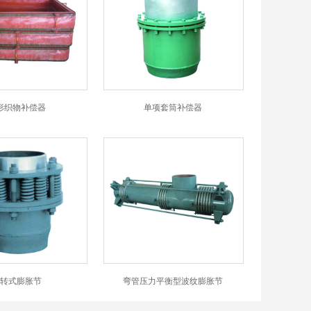
形织物补偿器
单项套筒补偿器
转式膨胀节
弯管压力平衡型波纹膨胀节