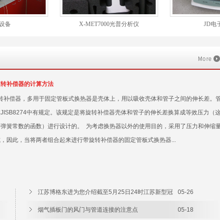
设备
X-MET7000光普分析仪
JD电
旋转补偿器的计算方法
转补偿器，多用于固定管板式换热器是壳体上，用以吸收壳体和管子之间的伸长差。
JISB8274中有规定。该规定是将旋转补偿器壳体和管子的伸长差换算成等效压力（
器弹簧常数的函数）进行设计的。 为考虑换热器以外的使用目的，采用了压力和伸缩
，因此，当将两者组合起来进行带旋转补偿器的固定管板式换热器...
江苏博格东进为您介绍截至5月25日24时江苏新型冠
05-26
状病毒肺炎疫情最新情况
烟气插板门的风门与管道连接的注意点
05-18