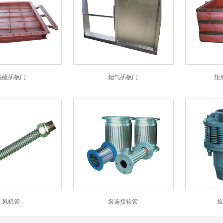
脱硫插板门
烟气插板门
矩
风机管
泵连接软管
旋