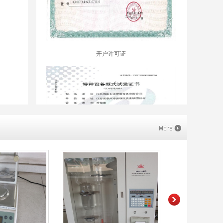
开户许可证
补偿器都被经常用在哪些行业?
由于波纹补偿器具有精度高，刚度小，位移大，寿命
长等特点，所以它除了能用作测量元件之外，还能用
作密封、连接、补偿、隔离元件，在很多领域中都有
广泛应用前景。
特种设备型式试验证书
管道伸长量达到多少时需加补偿器？
允许不装补偿器的直管段******长度民用建筑为33m，
工业建筑为42m。（管道伸长量分别为40mm和