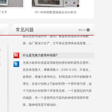
50mm）。应先确定能进行自然补偿部分管道，其余部
分就是应该设置补偿器的部分。 2.计算这部分伸长
子天平
HV-4B智能数显碳硫自动分析仪
HB-2H高
量，如果较长要设置多个补偿器，应注意均匀设置；
并在两个补偿器中间设置固定支架。 3.选择时注意不
常见问题
要仅凭型号或代号，要向厂家提供管道有关详细数
据，由厂家设计生产，方可保证使用寿命或质量。...
什么是无推力套筒补偿器?
管
特种设备型式试验证书
无推力套筒补偿器采用新型的密封材料柔性石墨环，
这
其具有强度大，摩擦系数小（0.04~0.10)，不老化，
量
效果好，维修方便等特点。利用流体力学中的帕斯卡
理论，在设计结构上巧妙的利用一个密环形汽室，这
个汽室内分别有两个环形受压面，一个是固定的汽室
内端面，另一个是密闭在汽室内的伸缩管肩部环形
面，随伸缩管是可移动的...
补偿器都被经常用在哪些行业?